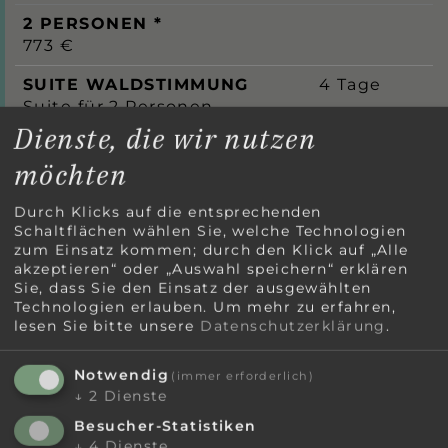
2 PERSONEN *
773 €
SUITE WALDSTIMMUNG
4 Tage
Suite für 2 Personen
Dienste, die wir nutzen
2 PERSONEN *
möchten
833 €
FAMILIEN-SUITE HOLUNDER
4 Tage
Durch Klicks auf die entsprechenden
Suite für 2 Personen
Schaltflächen wählen Sie, welche Technologien
zum Einsatz kommen; durch den Klick auf „Alle
2 PERSONEN *
akzeptieren“ oder „Auswahl speichern“ erklären
Sie, dass Sie den Einsatz der ausgewählten
833 €
Technologien erlauben.
Um mehr zu erfahren,
lesen Sie bitte unsere
Datenschutzerklärung
.
JUNIORSUITE HEIMATLIEBE
4 Tage
Suite für 2 Personen
Notwendig
(immer erforderlich)
2 PERSONEN *
↓
2
Dienste
873 €
Besucher-Statistiken
↓
4
Dienste