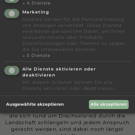
↓
4
Dienste
Marketing
Bayern Aktiv
Biken & Radfahren
Cookies werden für die Personalisierung
von Anzeigen verwendet. Diese Dienste
verarbeiten persönliche Daten, um Ihnen
Ihr Bikehotel in Bayern
relevante Inhalte über Produkte,
Dienstleistungen oder Themen zu zeigen,
DEN BAYRISCHEN WALD AUF DEM
die Sie interessieren könnten.
MOUNTAINBIKE ERKUNDEN
↓
5
Dienste
Alle Dienste aktivieren oder
Ob gemütlich im Sattel eines Fahrrades
deaktivieren
oder eher rasant auf einem Mountainbike:
Mit diesem Schalter können Sie alle
Ein Radurlaub im Bayerischen Wald ist
Dienste aktivieren oder deaktivieren.
einfach fantastisch. Schließlich beginnt das
Radvergnügen für alle direkt vor der
Haustür unseres Hotel Lindenwirt-Bikehotel
Ausgewählte akzeptieren
Alle akzeptieren
in Bayern. Die zahlreichen Radwanderwege,
die sich rund um Drachselsried durch die
Landschaft schlängeln und jedem Anspruch
gerecht werden, sind dabei noch längst