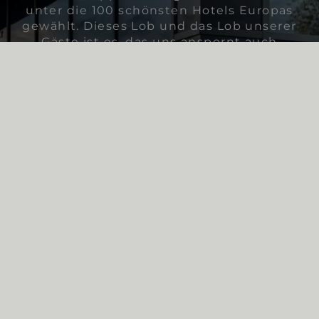
unter die 100 schönsten Hotels Europas
gewählt. Dieses Lob und das Lob unserer
Gäste ist es, das uns anspornt auch
weiterhin unser Bestes zu geben.