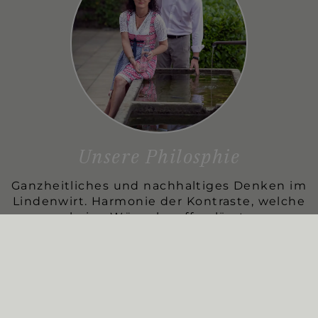
Unsere Philosphie
Ganzheitliches und nachhaltiges Denken im
Lindenwirt. Harmonie der Kontraste, welche
keine Wünsche offen lässt.
MEHR ERFAHREN