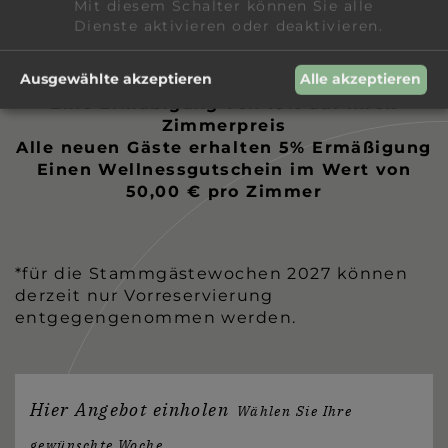
Mit diesem Schalter können Sie alle
STAMMGÄSTEWOCHEN. Nutzen Sie die
Dienste aktivieren oder deaktivieren.
Vorteile bei einem Mindestaufenthalt von 3
Übernachtungen:
Ausgewählte akzeptieren
Alle akzeptieren
Eine Ermäßigung von 10% auf Ihren
Zimmerpreis
Alle neuen Gäste erhalten 5% Ermäßigung
Einen Wellnessgutschein im Wert von
50,00 € pro Zimmer
*für die Stammgästewochen 2027 können
derzeit nur Vorreservierung
entgegengenommen werden.
Hier Angebot einholen
Wählen Sie Ihre
gewünschte Woche