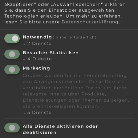
akzeptieren“ oder „Auswahl speichern“ erklären
Sie, dass Sie den Einsatz der ausgewählten
Technologien erlauben.
Um mehr zu erfahren,
lesen Sie bitte unsere
Datenschutzerklärung
.
Notwendig
(immer erforderlich)
↓
2
Dienste
Besucher-Statistiken
↓
4
Dienste
Marketing
Zimmer & Preise
Stammgastwochen
Cookies werden für die Personalisierung
von Anzeigen verwendet. Diese Dienste
verarbeiten persönliche Daten, um Ihnen
Stammgästewochen
relevante Inhalte über Produkte,
Dienstleistungen oder Themen zu zeigen,
GÜLTIG AB 3 ÜBERNACHTUNGEN
die Sie interessieren könnten.
↓
5
Dienste
Unsere Stammgäste liegen uns ganz
Alle Dienste aktivieren oder
besonders am Herzen! Deshalb gibt es jedes
deaktivieren
Jahr mehrmals die Lindenwirt