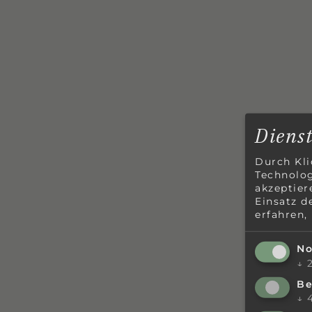
Diens
Durch Kli
Technolog
akzeptier
Einsatz d
erfahren,
No
↓
Be
↓