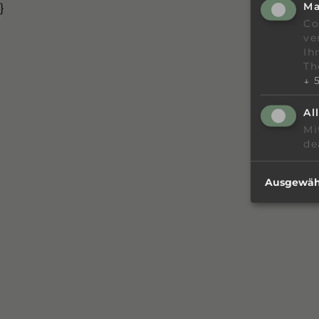
Ma
}
Co
ve
Ih
Th
↓
Al
Mi
de
Ausgewähl