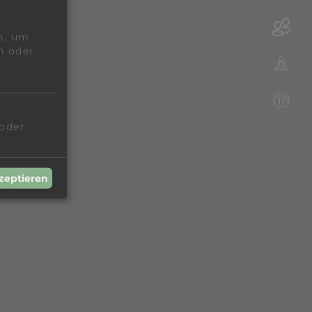
n, um
n oder
 oder
kzeptieren