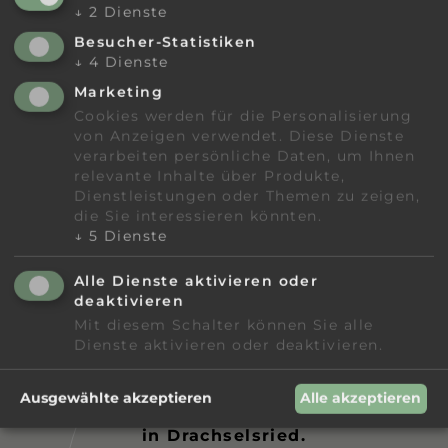
↓
2
Dienste
Besucher-Statistiken
↓
4
Dienste
Marketing
Arbeiten im Hotel Lindenwirt
Cookies werden für die Personalisierung
Initiativbewerbung
von Anzeigen verwendet. Diese Dienste
verarbeiten persönliche Daten, um Ihnen
relevante Inhalte über Produkte,
Initiativbewerbung - Hotel
Dienstleistungen oder Themen zu zeigen,
die Sie interessieren könnten.
Lindenwirt
↓
5
Dienste
Alle Dienste aktivieren oder
Hotel Lindenwirt
deaktivieren
Mit diesem Schalter können Sie alle
GOURMET MEETS ONENESS
Dienste aktivieren oder deaktivieren.
Unser 4-Sterne Wellnesshotel Lindenwirt
Ausgewählte akzeptieren
Alle akzeptieren
liegt im Herzen des Bayerischen Waldes
in Drachselsried.