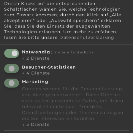
Durch Klicks auf die entsprechenden
Schaltflächen wählen Sie, welche Technologien
zum Einsatz kommen; durch den Klick auf „Alle
akzeptieren“ oder „Auswahl speichern“ erklären
Sie, dass Sie den Einsatz der ausgewählten
Technologien erlauben.
Um mehr zu erfahren,
Momente der Stille…
lesen Sie bitte unsere
Datenschutzerklärung
.
Notwendig
(immer erforderlich)
↓
2
Dienste
Besucher-Statistiken
↓
4
Dienste
Marketing
GS
Cookies werden für die Personalisierung
von Anzeigen verwendet. Diese Dienste
verarbeiten persönliche Daten, um Ihnen
relevante Inhalte über Produkte,
Dienstleistungen oder Themen zu zeigen,
Unverbindlich
die Sie interessieren könnten.
↓
5
Dienste
anfragen